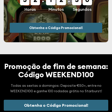
Horas
Minutos
Segundos
Obtenha o Código Promocional!
Promoção de fim de semana:
Código WEEKEND100
Todas as sextas a domingos: Deposite €50+, entre no
WEEKEND100 e ganhe 100 rodadas grátis no Starburst!
Obtenha o Código Promocional!