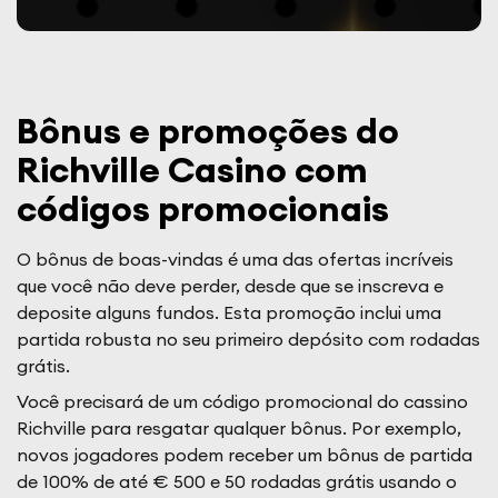
Bônus e promoções do
Richville Casino com
códigos promocionais
O bônus de boas-vindas é uma das ofertas incríveis
que você não deve perder, desde que se inscreva e
deposite alguns fundos. Esta promoção inclui uma
partida robusta no seu primeiro depósito com rodadas
grátis.
Você precisará de um código promocional do cassino
Richville para resgatar qualquer bônus. Por exemplo,
novos jogadores podem receber um bônus de partida
de 100% de até € 500 e 50 rodadas grátis usando o