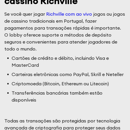
cassino Richville
Se você quer jogar
Richville com ao vivo
jogos ou jogos
de cassino tradicionais em Portugal, fazer
pagamentos para transações rápidas é importante.
O lobby oferece suporte a métodos de depósito
seguros e convenientes para atender jogadores de
todo o mundo.
Cartões de crédito e débito, incluindo Visa e
MasterCard
Carteiras eletrônicas como PayPal, Skrill e Neteller
Criptomoeda (Bitcoin, Ethereum ou Litecoin)
Transferências bancárias também estão
disponíveis
Todas as transações são protegidas por tecnologia
avançada de criptografia para proteger seus dados