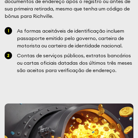
documentos de endereço após o registro ou antes de
sua primeira retirada, mesmo que tenha um código de
bônus para Richville.
As formas aceitáveis de identificação incluem
passaporte emitido pelo governo, carteira de
motorista ou carteira de identidade nacional.
Contas de serviços públicos, extratos bancários
ou cartas oficiais datadas dos últimos três meses
são aceitos para verificação de endereço.