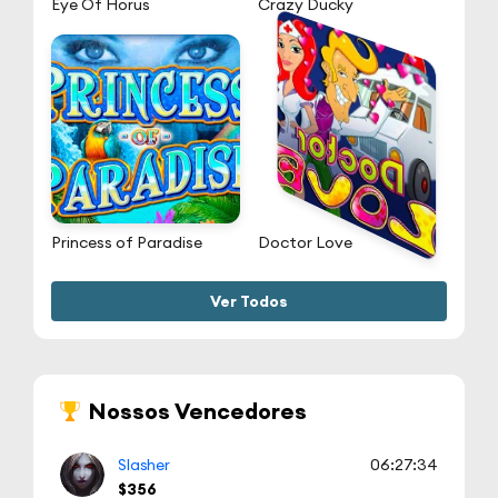
Eye Of Horus
Crazy Ducky
Princess of Paradise
Instant Roulette
Ver Todos
Nossos Vencedores
Slasher
06:27:34
$356