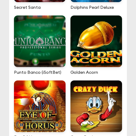
Secret Santa
Dolphins Pearl Deluxe
Punto Banco (iSoftBet)
Golden Acorn