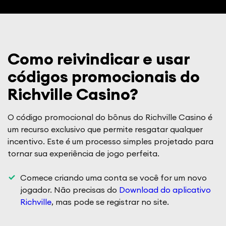
Como reivindicar e usar
códigos promocionais do
Richville Casino?
O código promocional do bônus do Richville Casino é
um recurso exclusivo que permite resgatar qualquer
incentivo. Este é um processo simples projetado para
tornar sua experiência de jogo perfeita.
Comece criando uma conta se você for um novo
jogador. Não precisas do
Download do aplicativo
Richville
, mas pode se registrar no site.