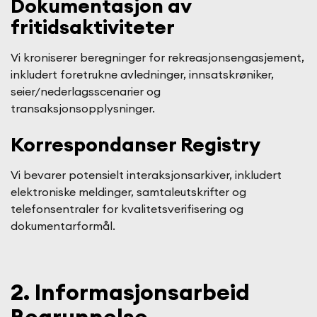
Dokumentasjon av
fritidsaktiviteter
Vi kroniserer beregninger for rekreasjonsengasjement,
inkludert foretrukne avledninger, innsatskrøniker,
seier/nederlagsscenarier og
transaksjonsopplysninger.
Korrespondanser Registry
Vi bevarer potensielt interaksjonsarkiver, inkludert
elektroniske meldinger, samtaleutskrifter og
telefonsentraler for kvalitetsverifisering og
dokumentarformål.
2. Informasjonsarbeid
Begrunnelse