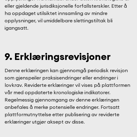
eller gjeldende jurisdiksjonelle forfallsterskler. Etter å
ha oppdaget utilsiktet innsamling av mindre
opplysninger, vil umiddelbare slettingstiltak bli
igangsatt.
9. Erklæringsrevisjoner
Denne erklæringen kan gjennomgå periodisk revisjon
som gjenspeiler praksisendringer eller endringer i
lovkrav. Reviderte erklæringer vil vises på plattformen
vår med oppdaterte kronologiske indikatorer.
Regelmessig gjennomgang av denne erklæringen
anbefales å merke potensielle endringer. Fortsatt
plattformutnyttelse etter publisering av reviderte
erklæringer utgjør aksept av disse.