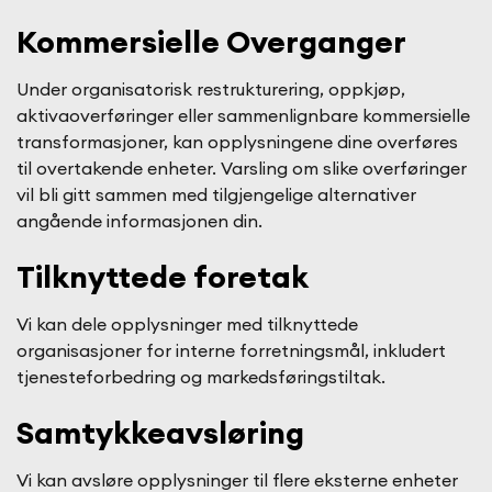
Kommersielle Overganger
Under organisatorisk restrukturering, oppkjøp,
aktivaoverføringer eller sammenlignbare kommersielle
transformasjoner, kan opplysningene dine overføres
til overtakende enheter. Varsling om slike overføringer
vil bli gitt sammen med tilgjengelige alternativer
angående informasjonen din.
Tilknyttede foretak
Vi kan dele opplysninger med tilknyttede
organisasjoner for interne forretningsmål, inkludert
tjenesteforbedring og markedsføringstiltak.
Samtykkeavsløring
Vi kan avsløre opplysninger til flere eksterne enheter