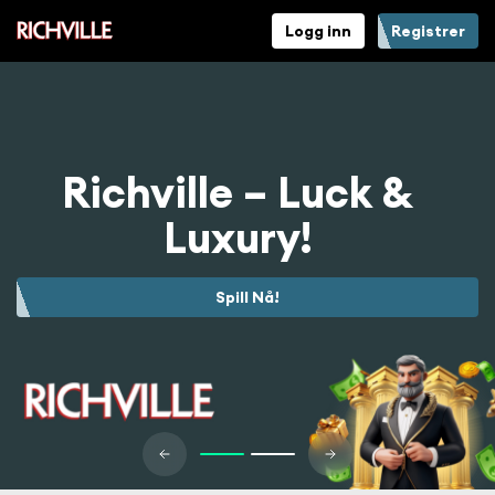
Logg inn
Registrer
Richville – Luck &
Luxury!
Spill Nå!