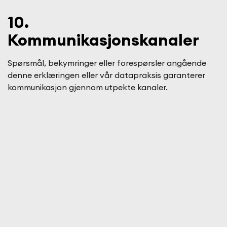
10.
Kommunikasjonskanaler
Spørsmål, bekymringer eller forespørsler angående
denne erklæringen eller vår datapraksis garanterer
kommunikasjon gjennom utpekte kanaler.