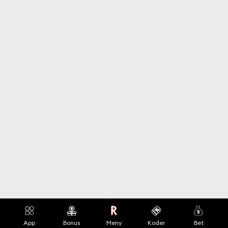
App
Bonus
Meny
Koder
Bet