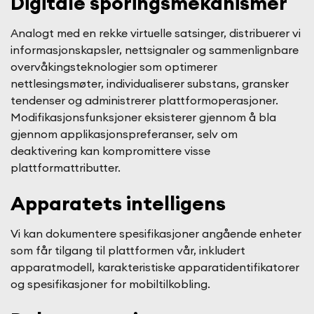
Digitale sporingsmekanismer
Analogt med en rekke virtuelle satsinger, distribuerer vi
informasjonskapsler, nettsignaler og sammenlignbare
overvåkingsteknologier som optimerer
nettlesingsmøter, individualiserer substans, gransker
tendenser og administrerer plattformoperasjoner.
Modifikasjonsfunksjoner eksisterer gjennom å bla
gjennom applikasjonspreferanser, selv om
deaktivering kan kompromittere visse
plattformattributter.
Apparatets intelligens
Vi kan dokumentere spesifikasjoner angående enheter
som får tilgang til plattformen vår, inkludert
apparatmodell, karakteristiske apparatidentifikatorer
og spesifikasjoner for mobiltilkobling.