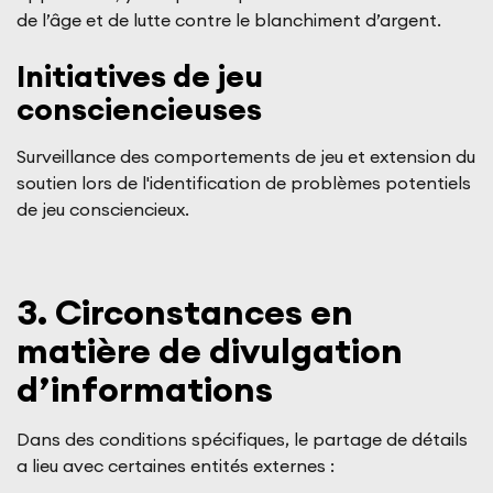
de l’âge et de lutte contre le blanchiment d’argent.
Initiatives de jeu
consciencieuses
Surveillance des comportements de jeu et extension du
soutien lors de l'identification de problèmes potentiels
de jeu consciencieux.
3. Circonstances en
matière de divulgation
d’informations
Dans des conditions spécifiques, le partage de détails
a lieu avec certaines entités externes :