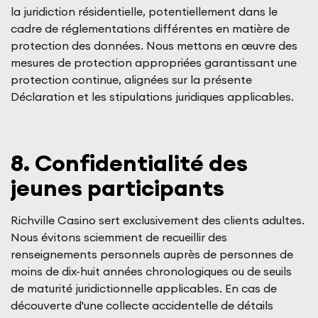
la juridiction résidentielle, potentiellement dans le
cadre de réglementations différentes en matière de
protection des données. Nous mettons en œuvre des
mesures de protection appropriées garantissant une
protection continue, alignées sur la présente
Déclaration et les stipulations juridiques applicables.
8. Confidentialité des
jeunes participants
Richville Casino sert exclusivement des clients adultes.
Nous évitons sciemment de recueillir des
renseignements personnels auprès de personnes de
moins de dix-huit années chronologiques ou de seuils
de maturité juridictionnelle applicables. En cas de
découverte d'une collecte accidentelle de détails