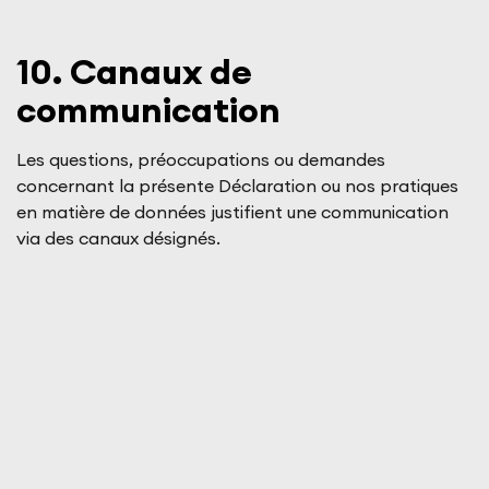
10. Canaux de
communication
Les questions, préoccupations ou demandes
concernant la présente Déclaration ou nos pratiques
en matière de données justifient une communication
via des canaux désignés.