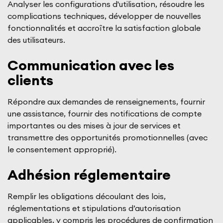
Analyser les configurations d'utilisation, résoudre les
complications techniques, développer de nouvelles
fonctionnalités et accroître la satisfaction globale
des utilisateurs.
Communication avec les
clients
Répondre aux demandes de renseignements, fournir
une assistance, fournir des notifications de compte
importantes ou des mises à jour de services et
transmettre des opportunités promotionnelles (avec
le consentement approprié).
Adhésion réglementaire
Remplir les obligations découlant des lois,
réglementations et stipulations d’autorisation
applicables, y compris les procédures de confirmation