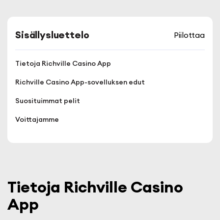
Sisällysluettelo
Piilottaa
Tietoja Richville Casino App
Richville Casino App-sovelluksen edut
Suosituimmat pelit
Voittajamme
Miten ladata Richville Casino App?
Richville-sovelluksen turvallisuus ja lisensointi
Kampanjat ja bonukset Richville-sovelluksessa
Tietoja Richville Casino
Richville-sovelluksen tuki ja päivitykset
App