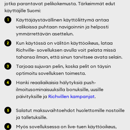
jotka parantavat pelikokemusta. Tärkeimmät edut
käyttäjille Suomi:
Käyttäjäystävällinen käyttöliittymä antaa
valikoissa puhtaan navigoinnin ja helposti
ymmärrettävän asettelun.
Kun käytössä on välitön käyttöoikeus, lataa
Richville- sovelluksen avulla voit pelata missä
tahansa ilman, että sinun tarvitsee avata selain.
Tarjoaa sujuvan pelin, koska pelit on täysin
optimoitu sovelluksen toimesta.
Hanki reaaliaikaisia hälytyksiä push-
ilmoitusominaisuuksilla bonuksille, uusille
päivityksille ja
Richvillen kampanjat
.
Salatut maksuvaihtoehdot huolettomille nostoille
ja talletuksille.
Myös sovelluksessa on live-tuen käyttöoikeus,