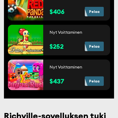
$406
Pelaa
Nyt Voittaminen
$252
Pelaa
Nyt Voittaminen
$437
Pelaa
Richville-sovelluksen tuki